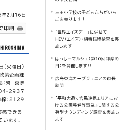
三田小学校の子どもたちがいち
5
年2月
16
日
ごを売ります！
で印刷
「世界エイズデー」に併せて
HIV（エイズ）・梅毒臨時検査を実
施します
f HIROSHIMA
はっしーマルシェ（第10回神楽の
日）を開催します!!
4日（火曜日）
政策企画課
広島東洋カープジュニアの市長
長：繁 喜博
訪問
04-2937
「平和大通り官民連携エリアにお
内線：2129
ける公園整備等事業」に関する公
実感できる
募型サウンディング調査を実施し
ます
ています。