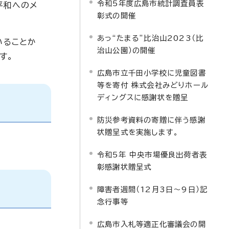
令和5年度広島市統計調査員表
平和へのメ
彰式の開催
あっ“たまる”比治山2023（比
いることか
治山公園）の開催
す。
広島市立千田小学校に児童図書
等を寄付 株式会社みどりホール
ディングスに感謝状を贈呈
防災参考資料の寄贈に伴う感謝
状贈呈式を実施します。
令和5年 中央市場優良出荷者表
彰感謝状贈呈式
障害者週間（12月3日～9日）記
念行事等
広島市入札等適正化審議会の開