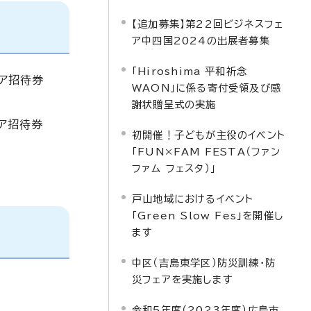
【追加募集】第22回ビジネスフェ
ア中四国2024の出展者募集
「Hiroshima 平和祈念
ア招待券
WAON」に係る寄付受領及び感
謝状贈呈式の実施
ア招待券
初開催！子どもが主役のイベント
「FUN×FAM FESTA（ファン
ファム フェスタ）」
戸山地域におけるイベント
「Green Slow Fes」を開催し
ます
中区（吉島東学区）防災訓練・防
災フェアを実施します
令和5年度（2023年度）広島市