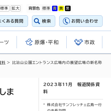
標準
拡大
背景色
よくある質問
検索
お問い合わせ
ーツ
原爆・平和
市政
資料
> 比治山公園エントランス広場内の展望広場の新名称
2023年11月 報道関係資
しま
料
株式会社サンフレッチェ広島一行
の市長訪問