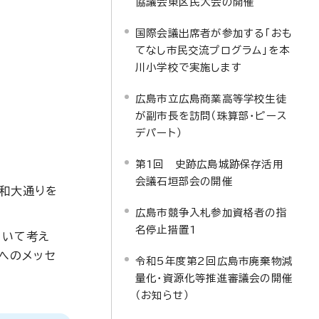
協議会東区民大会の開催
国際会議出席者が参加する「おも
てなし市民交流プログラム」を本
川小学校で実施します
広島市立広島商業高等学校生徒
が副市長を訪問（珠算部・ピース
デパート）
第1回 史跡広島城跡保存活用
会議石垣部会の開催
和大通りを
広島市競争入札参加資格者の指
名停止措置1
ついて考え
へのメッセ
令和5年度第2回広島市廃棄物減
量化・資源化等推進審議会の開催
（お知らせ）