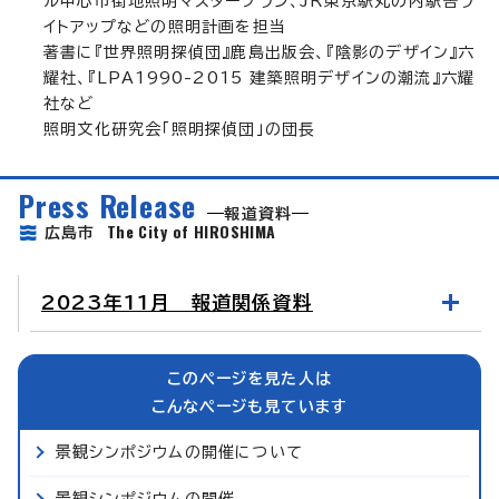
ル中心市街地照明マスタープラン、JR東京駅丸の内駅舎ラ
イトアップなどの照明計画を担当
著書に『世界照明探偵団』鹿島出版会、『陰影のデザイン』六
耀社、『LPA1990-2015 建築照明デザインの潮流』六耀
社など
照明文化研究会「照明探偵団」の団長
Press Release
報道資料
The City of HIROSHIMA
広島市
2023年11月 報道関係資料
このページを見た人は
こんなページも見ています
景観シンポジウムの開催について
景観シンポジウムの開催