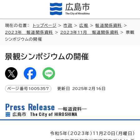
現在の位置：
トップページ
>
市政
>
広報
>
報道関係資料
>
2023年 報道関係資料
>
2023年11月 報道関係資料
> 景観
シンポジウムの開催
景観シンポジウムの開催
ページ番号
1005357
更新日
2025
年2月
16
日
Press Release
報道資料
The City of HIROSHIMA
広島市
令和5年（2023年）11月20日（月曜日）