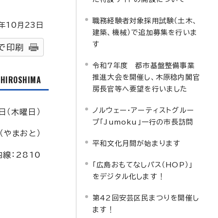
職務経験者対象採用試験（土木、
年
10
月
23
日
建築、機械）で追加募集を行いま
す
で印刷
令和7年度 都市基盤整備事業
推進大会を開催し、木原稔内閣官
f HIROSHIMA
房長官等へ要望を行いました
ノルウェー・アーティストグルー
日（木曜日）
プ「Jumoku」一行の市長訪問
（やまおと）
平和文化月間が始まります
線：2810
「広島おもてなしパス（HOP）」
をデジタル化します！
第42回安芸区民まつりを開催し
ます！