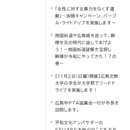
「女性に対する暴力をなくす運
動」～街頭キャンペーン、パープ
ル・ライトアップを実施します～
西国街道や広島城を巡って、殿
様を元の時代に返してあげよ
う！～西国街道謎解き宝探し
殿様が令和にやってきた！？の
巻～
【11月2日（日曜）開催】広島文教
大学の学生が大学祭でフードド
ライブを実施します！
広島市PTA協議会一行が市長を
訪問します。
平和文化アンバサダーの
STU48と大州小のこどもたち