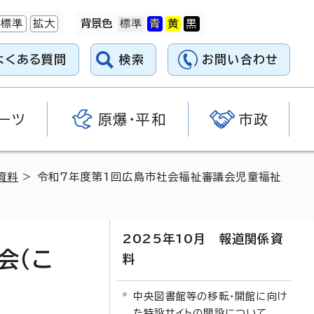
標準
拡大
背景色
よくある質問
検索
お問い合わせ
ーツ
原爆・平和
市政
資料
> 令和7年度第1回広島市社会福祉審議会児童福祉
2025年10月 報道関係資
会（こ
料
中央図書館等の移転・開館に向け
た特設サイトの開設について