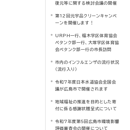
復元等に関する検討会議の開催
第12回元宇品クリーンキャンペ
ーンを開催します！
URPH一行、福木学区体育協会
ペタンク部一行、大塚学区体育協
会ペタンク部一行の市長訪問
市内のインフルエンザの流行状況
（流行入り）
令和7年度日本水道協会全国会
議が広島市で開催されます
地域福祉の推進を目的とした寄
付に係る感謝状贈呈式について
令和7年度第5回広島市環境影響
評価審査会の開催について