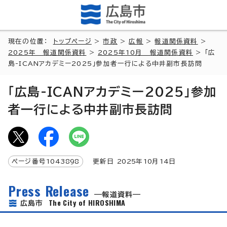
現在の位置：
トップページ
>
市政
>
広報
>
報道関係資料
>
2025年 報道関係資料
>
2025年10月 報道関係資料
> 「広
島-ICANアカデミー2025」参加者一行による中井副市長訪問
「広島-ICANアカデミー2025」参加
者一行による中井副市長訪問
ページ番号
1043898
更新日
2025
年
10
月
14
日
Press Release
報道資料
The City of HIROSHIMA
広島市