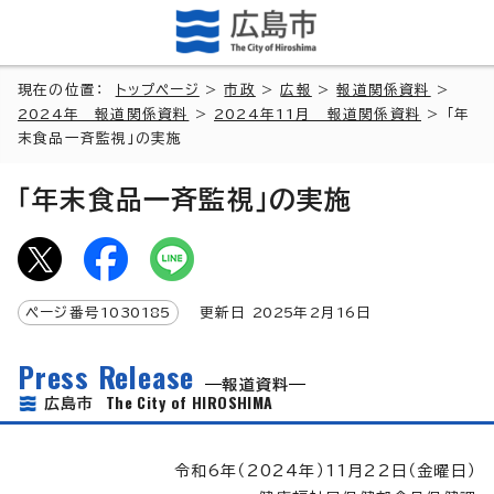
現在の位置：
トップページ
>
市政
>
広報
>
報道関係資料
>
2024年 報道関係資料
>
2024年11月 報道関係資料
> 「年
末食品一斉監視」の実施
「年末食品一斉監視」の実施
ページ番号
1030185
更新日
2025
年2月
16
日
Press Release
報道資料
The City of HIROSHIMA
広島市
令和6年（2024年）11月22日（金曜日）