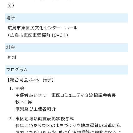
分）
場所
広島市東区民文化センター ホール
（広島市東区東蟹屋町10-31）
料金
無料
プログラム
【総合司会：沖本 雅子】
開会
主催者あいさつ 東区コミュニティ交流協議会会長
秋本 昇
来賓及び主催者紹介
東区地域活動賞表彰状授与式
長年にわたり東区のまちづくりや地域福祉の増進に御
尽力いただいた方や、他の自治組織等の模範となるよ