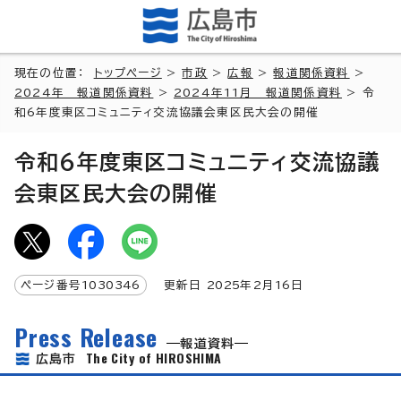
現在の位置：
トップページ
>
市政
>
広報
>
報道関係資料
>
2024年 報道関係資料
>
2024年11月 報道関係資料
> 令
和6年度東区コミュニティ交流協議会東区民大会の開催
令和6年度東区コミュニティ交流協議
会東区民大会の開催
ページ番号
1030346
更新日
2025
年2月
16
日
Press Release
報道資料
The City of HIROSHIMA
広島市