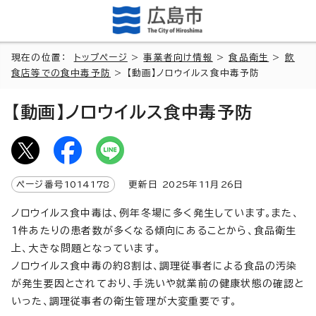
現在の位置：
トップページ
>
事業者向け情報
>
食品衛生
>
飲
食店等での食中毒予防
> 【動画】ノロウイルス食中毒予防
【動画】ノロウイルス食中毒予防
ページ番号
1014178
更新日
2025
年
11
月
26
日
ノロウイルス食中毒は、例年冬場に多く発生しています。また、
1件あたりの患者数が多くなる傾向にあることから、食品衛生
上、大きな問題となっています。
ノロウイルス食中毒の約8割は、調理従事者による食品の汚染
が発生要因とされており、手洗いや就業前の健康状態の確認と
いった、調理従事者の衛生管理が大変重要です。