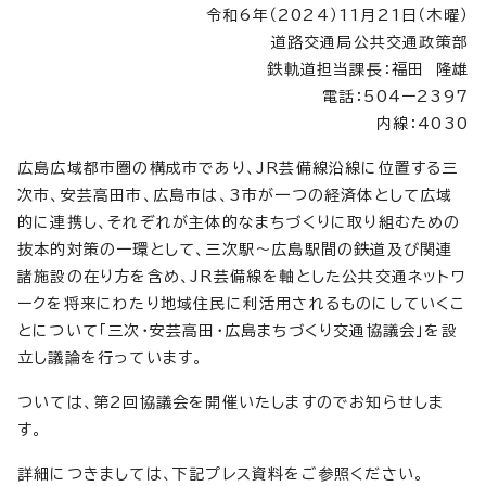
令和6年（2024）11月21日（木曜）
道路交通局公共交通政策部
鉄軌道担当課長：福田 隆雄
電話：504ー2397
内線：4030
広島広域都市圏の構成市であり、JR芸備線沿線に位置する三
次市、安芸高田市、広島市は、3市が一つの経済体として広域
的に連携し、それぞれが主体的なまちづくりに取り組むための
抜本的対策の一環として、三次駅～広島駅間の鉄道及び関連
諸施設の在り方を含め、JR芸備線を軸とした公共交通ネットワ
ークを将来にわたり地域住民に利活用されるものにしていくこ
とについて「三次・安芸高田・広島まちづくり交通協議会」を設
立し議論を行っています。
ついては、第2回協議会を開催いたしますのでお知らせしま
す。
詳細につきましては、下記プレス資料をご参照ください。