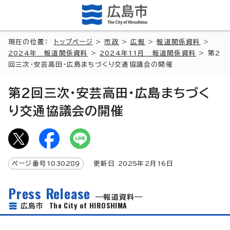
現在の位置：
トップページ
>
市政
>
広報
>
報道関係資料
>
2024年 報道関係資料
>
2024年11月 報道関係資料
> 第2
回三次・安芸高田・広島まちづくり交通協議会の開催
第2回三次・安芸高田・広島まちづく
り交通協議会の開催
ページ番号
1030289
更新日
2025
年2月
16
日
Press Release
報道資料
The City of HIROSHIMA
広島市