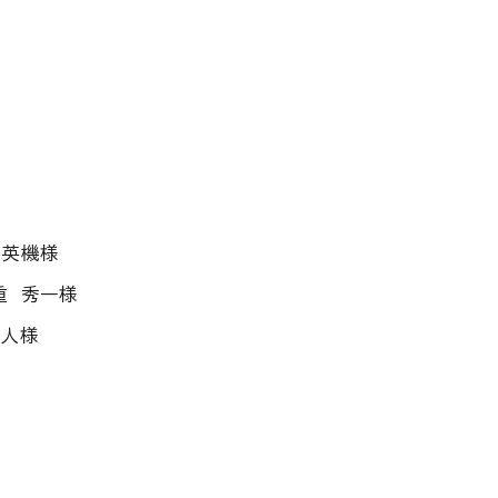
 英機様
重 秀一様
勇人様