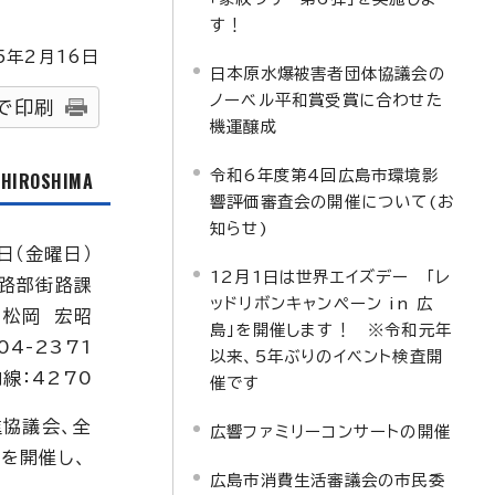
す！
5
年2月
16
日
日本原水爆被害者団体協議会の
ノーベル平和賞受賞に合わせた
で印刷
機運醸成
令和6年度第4回広島市環境影
f HIROSHIMA
響評価審査会の開催について(お
知らせ)
日（金曜日）
12月1日は世界エイズデー 「レ
路部街路課
ッドリボンキャンペーン in 広
：松岡 宏昭
島」を開催します！ ※令和元年
04-2371
以来、5年ぶりのイベント検査開
線：4270
催です
進協議会、全
広響ファミリーコンサートの開催
を開催し、
広島市消費生活審議会の市民委