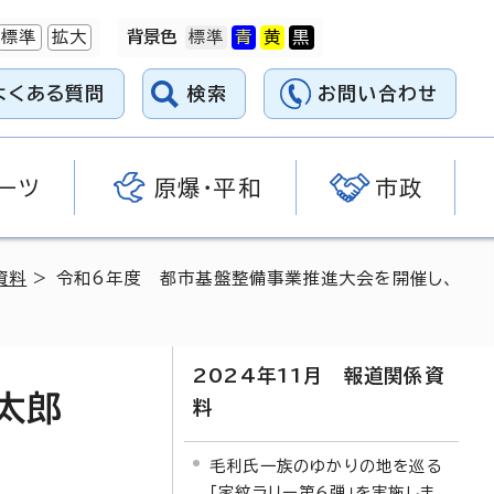
標準
拡大
背景色
よくある質問
検索
お問い合わせ
ーツ
原爆・平和
市政
資料
> 令和6年度 都市基盤整備事業推進大会を開催し、
2024年11月 報道関係資
太郎
料
毛利氏一族のゆかりの地を巡る
「家紋ラリー第6弾」を実施しま