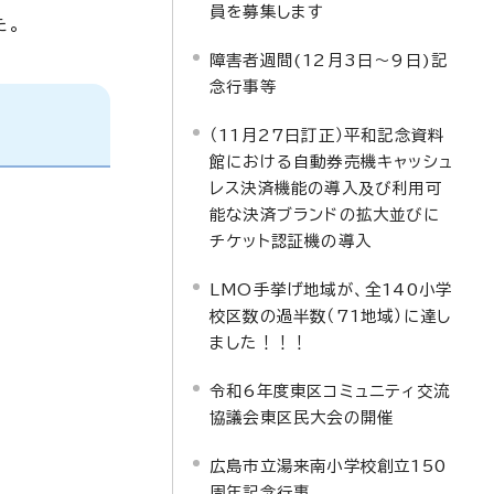
員を募集します
た。
障害者週間(12月3日～9日)記
念行事等
（11月27日訂正）平和記念資料
館における自動券売機キャッシュ
レス決済機能の導入及び利用可
能な決済ブランドの拡大並びに
チケット認証機の導入
LMO手挙げ地域が、全140小学
校区数の過半数（71地域）に達し
ました！！！
令和6年度東区コミュニティ交流
協議会東区民大会の開催
広島市立湯来南小学校創立150
周年記念行事