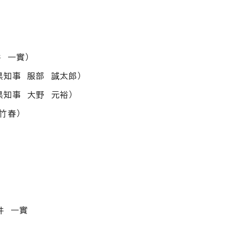
 一實）
県知事 服部 誠太郎）
知事 大野 元裕）
竹春）
井 一實