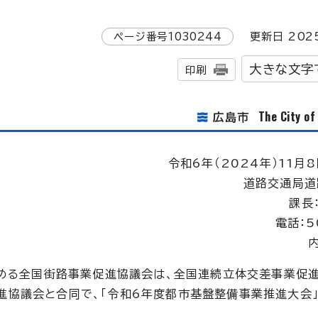
ページ番号
1030244
更新日
202
大きな文字
印刷
The City o
広島市
令和6年（2024年）11月8
道路交通局道
課長
電話：5
内
務める全国街路事業促進協議会は、全国連続立体交差事業促
協議会と合同で、「令和6年度都市基盤整備事業推進大会」