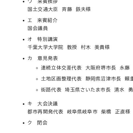
ウ 来賓挨拶
国土交通大臣 斉藤 鉄夫様
エ 来賓紹介
国会議員
オ 特別講演
千葉大学大学院 教授 村木 美貴様
カ 意見発表
連続立体交差代表 大阪府堺市長 永藤
土地区画整理代表 静岡県沼津市長 賴
街路代表 埼玉県さいたま市長 清水 
キ 大会決議
都市再開発代表 岐阜県岐阜市 柴橋 正直様
ク 閉会