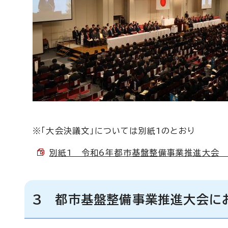
※「大会決議文」については別紙1のとおり
別紙1 令和6年都市基盤整備事業推進大会 決議
3 都市基盤整備事業推進大会に