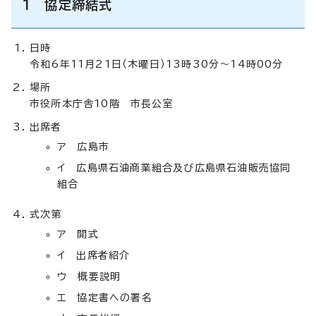
1 協定締結式
日時
令和6年11月21日（木曜日）13時30分～14時00分
場所
市役所本庁舎10階 市長公室
出席者
ア 広島市
イ 広島県石油商業組合及び広島県石油販売協同
組合
式次第
ア 開式
イ 出席者紹介
ウ 概要説明
エ 協定書への署名