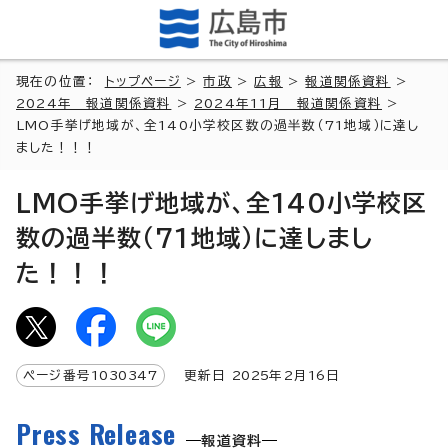
現在の位置：
トップページ
>
市政
>
広報
>
報道関係資料
>
2024年 報道関係資料
>
2024年11月 報道関係資料
>
LMO手挙げ地域が、全140小学校区数の過半数（71地域）に達し
ました！！！
LMO手挙げ地域が、全140小学校区
数の過半数（71地域）に達しまし
た！！！
ページ番号
1030347
更新日
2025
年2月
16
日
Press Release
報道資料