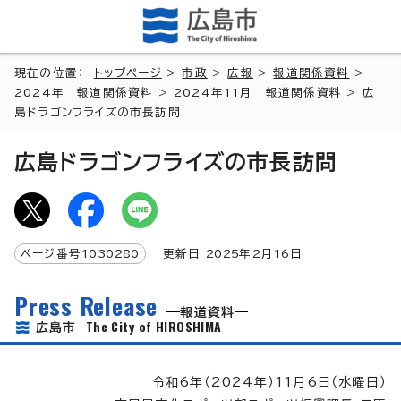
現在の位置：
トップページ
>
市政
>
広報
>
報道関係資料
>
2024年 報道関係資料
>
2024年11月 報道関係資料
> 広
島ドラゴンフライズの市長訪問
広島ドラゴンフライズの市長訪問
ページ番号
1030280
更新日
2025
年2月
16
日
Press Release
報道資料
The City of HIROSHIMA
広島市
令和6年（2024年）11月6日（水曜日）