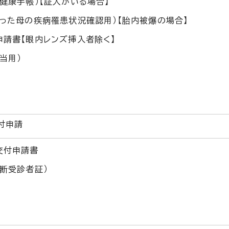
健康手帳）【証人がいる場合】
った母の疾病罹患状況確認用）【胎内被爆の場合】
請書【眼内レンズ挿入者除く】
当用）
付申請
交付申請書
断受診者証）