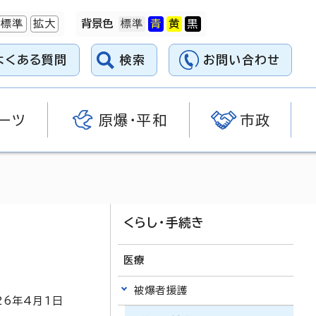
標準
拡大
背景色
よくある質問
検索
お問い合わせ
ーツ
原爆・平和
市政
くらし・手続き
医療
被爆者援護
26
年4月1日