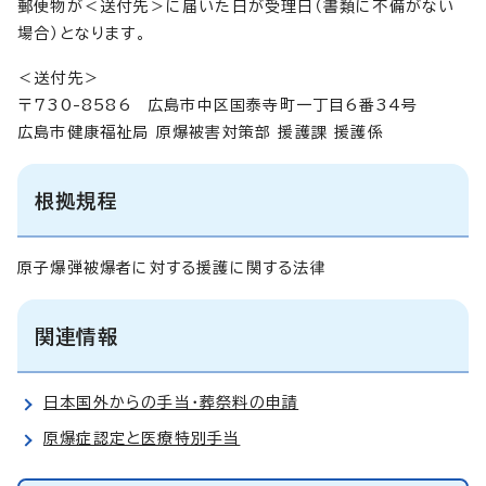
郵便物が＜送付先＞に届いた日が受理日（書類に不備がない
場合）となります。
＜送付先＞
〒730-8586 広島市中区国泰寺町一丁目6番34号
広島市健康福祉局 原爆被害対策部 援護課 援護係
根拠規程
原子爆弾被爆者に対する援護に関する法律
関連情報
日本国外からの手当・葬祭料の申請
原爆症認定と医療特別手当