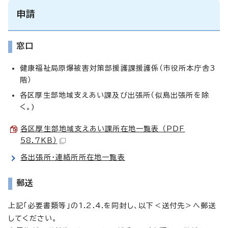
申請
窓口
健康福祉局原爆被害対策部援護課援護係（市役所本庁舎3
階）
各区厚生部地域支えあい課及び出張所（似島出張所を除
く。)
各区厚生部地域支えあい課所在地一覧表 （PDF
58.7KB）
各出張所・連絡所所在地一覧表
郵送
上記「必要書類等」の1.2.4.を同封し、以下＜送付先＞へ郵送
してください。