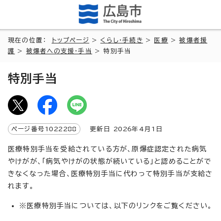
現在の位置：
トップページ
>
くらし・手続き
>
医療
>
被爆者援
護
>
被爆者への支援・手当
> 特別手当
特別手当
ページ番号
1022288
更新日
2026
年4月1日
医療特別手当を受給されている方が、原爆症認定された病気
やけがが、「病気やけがの状態が続いている」と認めることがで
きなくなった場合、医療特別手当に代わって特別手当が支給さ
れます。
※医療特別手当については、以下のリンクをご覧ください。