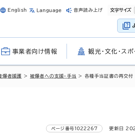
English
音声読み上げ
文字サイズ
Language
事業者向け情報
観光・文化・スポ
被爆者援護
>
被爆者への支援・手当
> 各種手当証書の再交付
ページ番号
1022267
更新日
20