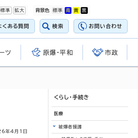
標準
拡大
背景色
よくある質問
検索
お問い合わせ
ーツ
原爆・平和
市政
くらし・手続き
医療
被爆者援護
26
年4月1日