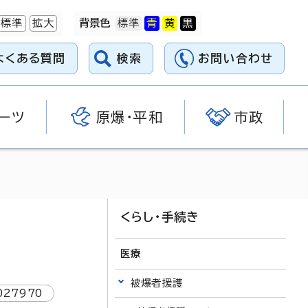
標準
拡大
背景色
よくある質問
検索
お問い合わせ
ーツ
原爆・平和
市政
くらし・手続き
医療
被爆者援護
027970