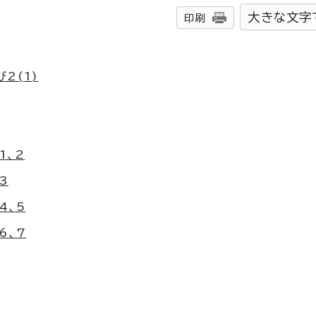
大きな文字
印刷
2(1)
1、2
3
4、5
6、7