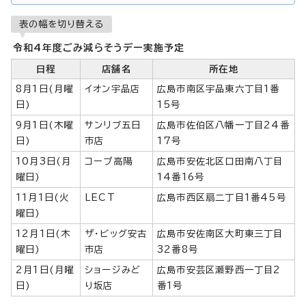
表の幅を切り替える
令和4年度ごみ減らそうデー実施予定
日程
店舗名
所在地
8月1日(月曜
イオン宇品店
広島市南区宇品東六丁目1番
日)
15号
9月1日(木曜
サンリブ五日
広島市佐伯区八幡一丁目24番
日)
市店
17号
10月3日(月
コープ高陽
広島市安佐北区口田南八丁目
曜日)
14番16号
11月1日(火
LECT
広島市西区扇二丁目1番45号
曜日)
12月1日(木
ザ・ビッグ安古
広島市安佐南区大町東三丁目
曜日)
市店
32番8号
2月1日(月曜
ショージみど
広島市安芸区瀬野西一丁目2
日)
り坂店
番1号