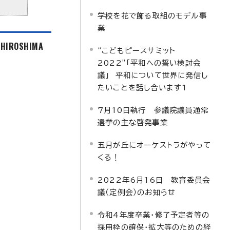
学校を花で飾る取組のモデル事
業
f HIROSHIMA
“こどもピースサミット
2022”「平和への誓い検討会
議」 平和について世界に発信し
たいことを話し合います1
7月10日執行 参議院議員通常
選挙の主な啓発事業
五月が丘にオーケストラがやって
くる！
2022年6月16日 教育委員会
議（定例会）のお知らせ
令和4年度卒業・修了予定者等の
採用枠の確保・拡大等のための経