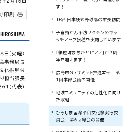
5
年2月
16
日
す！
で印刷
JR西日本硬式野球部の市長訪問
子宮頸がん予防ワクチンのキャ
f HIROSHIMA
ッチアップ接種を実施しています
「紙屋町まちかどピアノ」が2周
8日（火曜）
年を迎えます！
会事務局長
文化振興課
広島市G7サミット推進本部 第
くり担当課長
1回本部会議の開催
61(代表)
地域コミュニティの活性化に向け
た取組
ひろしま国際平和文化祭実行委
員会 第6回総会の開催