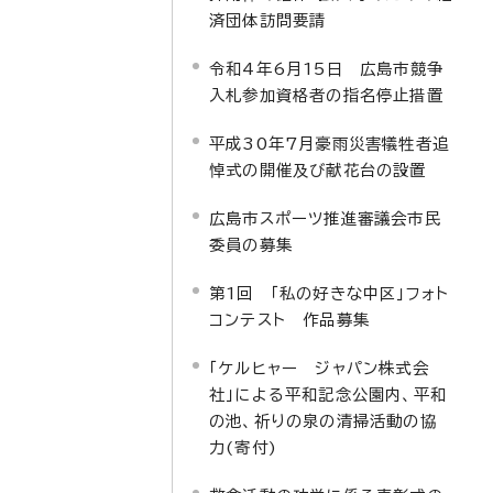
済団体訪問要請
令和4年6月15日 広島市競争
入札参加資格者の指名停止措置
平成30年7月豪雨災害犠牲者追
悼式の開催及び献花台の設置
広島市スポーツ推進審議会市民
委員の募集
第1回 「私の好きな中区」フォト
コンテスト 作品募集
「ケルヒャー ジャパン株式会
社」による平和記念公園内、平和
の池、祈りの泉の清掃活動の協
力(寄付)