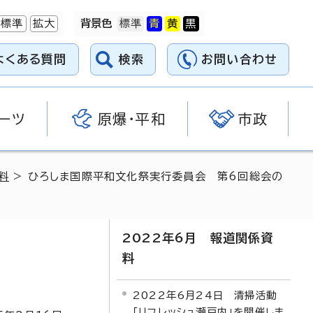
標準
拡大
背景色
よくある質問
検索
お問い合わせ
ーツ
原爆・平和
市政
料
> ひろしま国際平和文化祭実行委員会 第6回総会の
2022年6月 報道関係資
料
2022年6月24日 清掃活動
「リフレッシュ瀬戸内」を開催しま