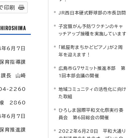
で印刷
JR西日本硬式野球部の市長訪問
子宮頸がん予防ワクチンのキャ
f HIROSHIMA
ッチアップ接種を実施しています
「紙屋町まちかどピアノ」が2周
4年6月7日
年を迎えます！
保育指導課
広島市G7サミット推進本部 第
課長 山崎
1回本部会議の開催
4-2260
地域コミュニティの活性化に向け
た取組
線 2860
ひろしま国際平和文化祭実行委
4年6月7日
員会 第6回総会の開催
保育推進課
2022年6月28日 平和大通り