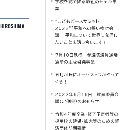
学校を花で飾る取組のモデル事
業
“こどもピースサミット
f HIROSHIMA
2022”「平和への誓い検討会
議」 平和について世界に発信し
たいことを話し合います1
7月10日執行 参議院議員通常
選挙の主な啓発事業
五月が丘にオーケストラがやって
くる！
2022年6月16日 教育委員会
議（定例会）のお知らせ
令和4年度卒業・修了予定者等の
採用枠の確保・拡大等のための経
済団体訪問要請