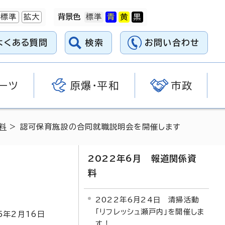
標準
拡大
背景色
よくある質問
検索
お問い合わせ
ーツ
原爆・平和
市政
料
> 認可保育施設の合同就職説明会を開催します
2022年6月 報道関係資
料
2022年6月24日 清掃活動
「リフレッシュ瀬戸内」を開催しま
5
年2月
16
日
す！