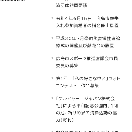
済団体訪問要請
令和4年6月15日 広島市競争
入札参加資格者の指名停止措置
平成30年7月豪雨災害犠牲者追
悼式の開催及び献花台の設置
広島市スポーツ推進審議会市民
委員の募集
第1回 「私の好きな中区」フォト
コンテスト 作品募集
「ケルヒャー ジャパン株式会
社」による平和記念公園内、平和
の池、祈りの泉の清掃活動の協
力(寄付)