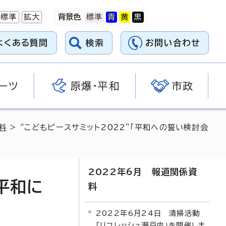
標準
拡大
背景色
よくある質問
検索
お問い合わせ
ーツ
原爆・平和
市政
料
> “こどもピースサミット2022”「平和への誓い検討会
2022年6月 報道関係資
平和に
料
2022年6月24日 清掃活動
「リフレッシュ瀬戸内」を開催しま