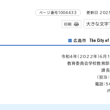
ページ番号
1004433
更新日
202
大きな文字
印刷
The City o
広島市
令和4年（2022年）6月1
教育委員会学校教育部
課長
（担当
電話：5