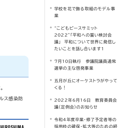
学校を花で飾る取組のモデル事
業
“こどもピースサミット
2022”「平和への誓い検討会
議」 平和について世界に発信し
たいことを話し合います1
7月10日執行 参議院議員通常
選挙の主な啓発事業
五月が丘にオーケストラがやって
くる！
。
ルス感染防
2022年6月16日 教育委員会
議（定例会）のお知らせ
令和4年度卒業・修了予定者等の
f HIROSHIMA
採用枠の確保・拡大等のための経