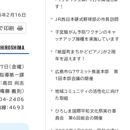
す！
5
年2月
16
日
JR西日本硬式野球部の市長訪問
で印刷
子宮頸がん予防ワクチンのキャ
ッチアップ接種を実施しています
f HIROSHIMA
「紙屋町まちかどピアノ」が2周
年を迎えます！
7日（金曜）
広島市G7サミット推進本部 第
指導第一課
1回本部会議の開催
：高田 尚志
：権藤 義則）
地域コミュニティの活性化に向け
た取組
04-2486
内線：4693
ひろしま国際平和文化祭実行委
員会 第6回総会の開催