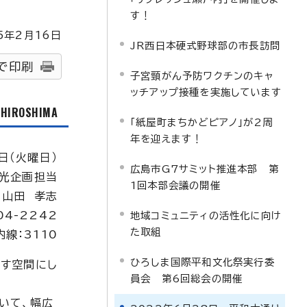
す！
5
年2月
16
日
JR西日本硬式野球部の市長訪問
で印刷
子宮頸がん予防ワクチンのキャ
ッチアップ接種を実施しています
f HIROSHIMA
「紙屋町まちかどピアノ」が2周
年を迎えます！
日（火曜日）
広島市G7サミット推進本部 第
光企画担当
1回本部会議の開催
：山田 孝志
04-2242
地域コミュニティの活性化に向け
た取組
内線：3110
ひろしま国際平和文化祭実行委
出す空間にし
員会 第6回総会の開催
いて、幅広