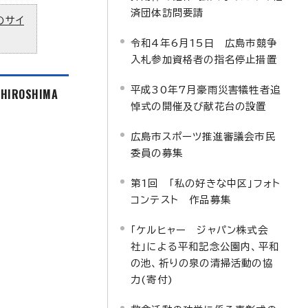
済団体訪問要請
のサイ
令和4年6月15日 広島市競争
入札参加資格者の指名停止措置
平成30年7月豪雨災害犠牲者追
f HIROSHIMA
悼式の開催及び献花台の設置
広島市スポーツ推進審議会市民
委員の募集
第1回 「私の好きな中区」フォト
コンテスト 作品募集
「ケルヒャー ジャパン株式会
社」による平和記念公園内、平和
の池、祈りの泉の清掃活動の協
力(寄付)