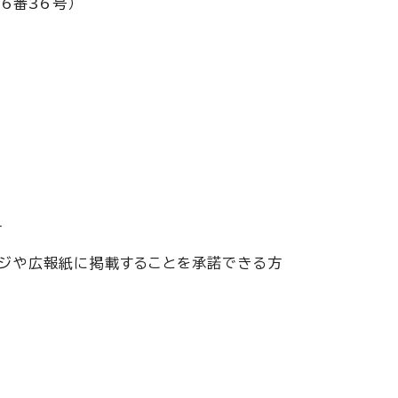
6番36号）
方
ージや広報紙に掲載することを承諾できる方