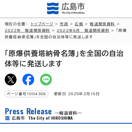
現在の位置：
トップページ
>
市政
>
広報
>
報道関係資料
>
2022年 報道関係資料
>
2022年6月 報道関係資料
> 「原爆
供養塔納骨名簿」を全国の自治体等に発送します
「原爆供養塔納骨名簿」を全国の自治
体等に発送します
ページ番号
1004386
更新日
2025
年2月
16
日
Press Release
報道資料
The City of HIROSHIMA
広島市