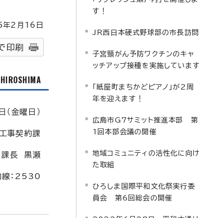
す！
5
年2月
16
日
JR西日本硬式野球部の市長訪問
で印刷
子宮頸がん予防ワクチンのキャ
ッチアップ接種を実施しています
f HIROSHIMA
「紙屋町まちかどピアノ」が2周
年を迎えます！
日（金曜日）
広島市G7サミット推進本部 第
1回本部会議の開催
工事契約課
地域コミュニティの活性化に向け
課長 黒瀬
た取組
内線：2530
ひろしま国際平和文化祭実行委
員会 第6回総会の開催