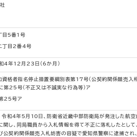
会社
丁目5番1号
二丁目2番4号
和4年12月23日（6か月）
加資格者指名停止措置要綱別表第17号（公契約関係競売入
に第25号（不正又は不誠実な行為等）ア
第25号ア
、令和4年5月10日、防衛省近畿中部防衛局が発注した航
に関し、同局職員から入札情報を得て不正に落札したとして
び公契約関係競売入札妨害の容疑で愛知県警察に逮捕され、