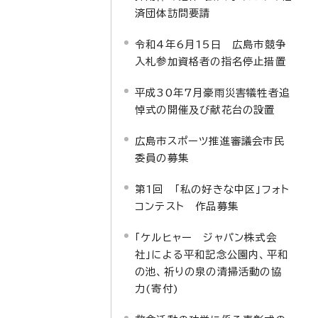
済団体訪問要請
令和4年6月15日 広島市競争
入札参加資格者の指名停止措置
平成30年7月豪雨災害犠牲者追
悼式の開催及び献花台の設置
広島市スポーツ推進審議会市民
委員の募集
第1回 「私の好きな中区」フォト
コンテスト 作品募集
「ケルヒャー ジャパン株式会
社」による平和記念公園内、平和
の池、祈りの泉の清掃活動の協
力(寄付)