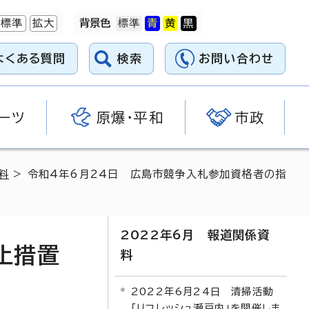
標準
拡大
背景色
よくある質問
検索
お問い合わせ
ーツ
原爆・平和
市政
料
> 令和4年6月24日 広島市競争入札参加資格者の指
2022年6月 報道関係資
止措置
料
2022年6月24日 清掃活動
「リフレッシュ瀬戸内」を開催しま