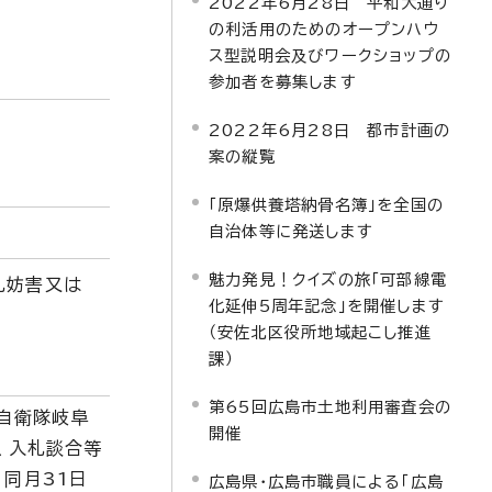
2022年6月28日 平和大通り
の利活用のためのオープンハウ
ス型説明会及びワークショップの
参加者を募集します
2022年6月28日 都市計画の
案の縦覧
「原爆供養塔納骨名簿」を全国の
自治体等に発送します
魅力発見！クイズの旅「可部線電
札妨害又は
化延伸5周年記念」を開催します
（安佐北区役所地域起こし推進
課）
第65回広島市土地利用審査会の
空自衛隊岐阜
開催
、入札談合等
同月31日
広島県・広島市職員による「広島