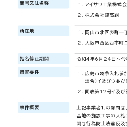
商号又は名称
アイサワ工業株式
株式会社錢高組
所在地
岡山市北区表町一
大阪市西区西本町
指名停止期間
令和4年6月24日～令
措置要件
広島市競争入札参
談合）イ及びウ並び
同表第17号イ及び
事件概要
上記事業者1.の顧問は
基地の施設工事の入札
関与行為防止法違反及