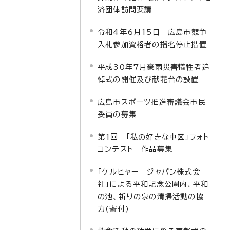
済団体訪問要請
令和4年6月15日 広島市競争
入札参加資格者の指名停止措置
平成30年7月豪雨災害犠牲者追
悼式の開催及び献花台の設置
広島市スポーツ推進審議会市民
委員の募集
第1回 「私の好きな中区」フォト
コンテスト 作品募集
「ケルヒャー ジャパン株式会
社」による平和記念公園内、平和
の池、祈りの泉の清掃活動の協
力(寄付)