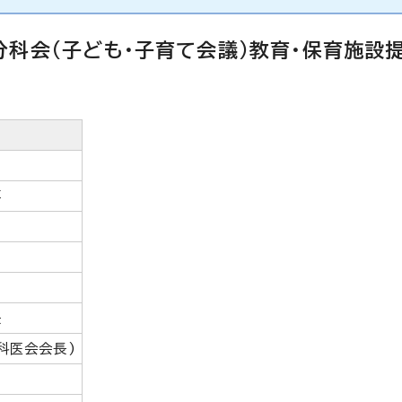
科会(子ども・子育て会議)教育・保育施設
事
長
科医会会長)