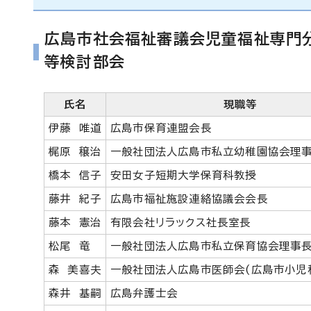
広島市社会福祉審議会児童福祉専門分
等検討部会
氏名
現職等
伊藤 唯道
広島市保育連盟会長
梶原 穣治
一般社団法人広島市私立幼稚園協会理
橋本 信子
安田女子短期大学保育科教授
藤井 紀子
広島市福祉施設連絡協議会会長
藤本 憲治
有限会社リラックス社長室長
松尾 竜
一般社団法人広島市私立保育協会理事
森 美喜夫
一般社団法人広島市医師会(広島市小児
森井 基嗣
広島弁護士会