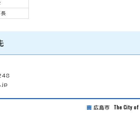
授
事長
先
248
.jp
The City o
広島市