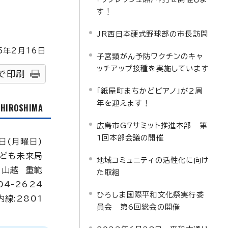
す！
JR西日本硬式野球部の市長訪問
5
年2月
16
日
子宮頸がん予防ワクチンのキャ
ッチアップ接種を実施しています
で印刷
「紙屋町まちかどピアノ」が2周
年を迎えます！
f HIROSHIMA
広島市G7サミット推進本部 第
1回本部会議の開催
日(月曜日)
こども未来局
地域コミュニティの活性化に向け
：山越 重範
た取組
04-2624
ひろしま国際平和文化祭実行委
内線:2801
員会 第6回総会の開催