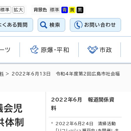
標準
拡大
背景色
よくある質問
検索
お問い合わせ
ーツ
原爆・平和
市政
料
> 2022年6月13日 令和4年度第2回広島市社会福
2022年6月 報道関係資
議会児
料
供体制
2022年6月24日 清掃活動
「リフレッシュ瀬戸内」を開催しま