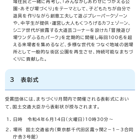
域住民と一緒に再考し、「みんながしあわせにつかえる公
園・あそび場づくり」をテーマとして、子どもたちが自分で
遊具を作りながら創意工夫して遊ぶプレーパークゾーン
や、中学生が提供・運営し大人もくつろげるカフェゾーン、
シニア世代が披露する大道芸コーナーを設けた「冒険遊び
場ワンダふるたパーク」を定期的に開催し毎回100名を超
える来場者を集めるなど、多様な世代をつなぐ地域の居場
所として一般的な街区公園を再生させ、持続可能なまちづ
くりに貢献した。
3 表彰式
受賞団体には、まちづくり月間内で開催される表彰式におい
て、国土交通大臣から表彰状が授与されます。
日時 令和4年6月14日（火曜日）10時30分～
場所 国土交通省内（東京都千代田区霞ヶ関2－1－3合同
庁舎3号館）