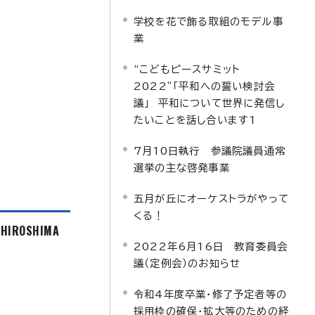
学校を花で飾る取組のモデル事
業
“こどもピースサミット
2022”「平和への誓い検討会
議」 平和について世界に発信し
たいことを話し合います1
7月10日執行 参議院議員通常
選挙の主な啓発事業
五月が丘にオーケストラがやって
くる！
f HIROSHIMA
2022年6月16日 教育委員会
議（定例会）のお知らせ
令和4年度卒業・修了予定者等の
採用枠の確保・拡大等のための経