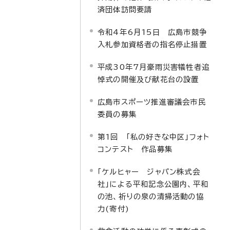
済団体訪問要請
令和4年6月15日 広島市競争
入札参加資格者の指名停止措置
平成30年7月豪雨災害犠牲者追
悼式の開催及び献花台の設置
広島市スポーツ推進審議会市民
委員の募集
第1回 「私の好きな中区」フォト
コンテスト 作品募集
「ケルヒャー ジャパン株式会
社」による平和記念公園内、平和
の池、祈りの泉の清掃活動の協
力(寄付)