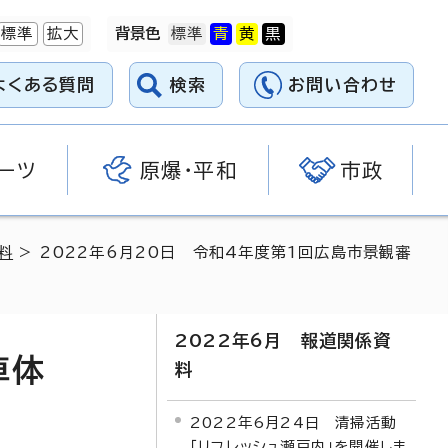
標準
拡大
背景色
よくある質問
検索
お問い合わせ
ーツ
原爆・平和
市政
料
> 2022年6月20日 令和4年度第1回広島市景観審
2022年6月 報道関係資
車体
料
2022年6月24日 清掃活動
「リフレッシュ瀬戸内」を開催しま