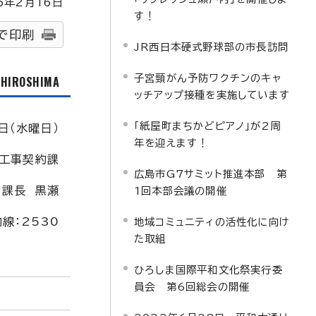
5
年2月
16
日
す！
で印刷
JR西日本硬式野球部の市長訪問
子宮頸がん予防ワクチンのキャ
f HIROSHIMA
ッチアップ接種を実施しています
「紙屋町まちかどピアノ」が2周
日（水曜日）
年を迎えます！
工事契約課
広島市G7サミット推進本部 第
課長 黒瀬
1回本部会議の開催
内線：2530
地域コミュニティの活性化に向け
た取組
ひろしま国際平和文化祭実行委
員会 第6回総会の開催