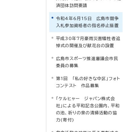
済団体訪問要請
令和4年6月15日 広島市競争
入札参加資格者の指名停止措置
平成30年7月豪雨災害犠牲者追
悼式の開催及び献花台の設置
広島市スポーツ推進審議会市民
委員の募集
第1回 「私の好きな中区」フォト
コンテスト 作品募集
「ケルヒャー ジャパン株式会
社」による平和記念公園内、平和
の池、祈りの泉の清掃活動の協
力(寄付)