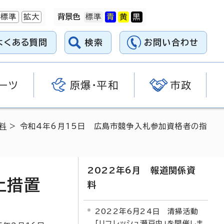
標準
拡大
背景色
よくある質問
検索
お問い合わせ
ーツ
原爆・平和
市政
料
> 令和4年6月15日 広島市競争入札参加資格者の指
2022年6月 報道関係資
止措置
料
2022年6月24日 清掃活動
「リフレッシュ瀬戸内」を開催しま