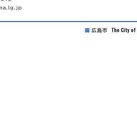
ma.lg.jp
The City o
広島市