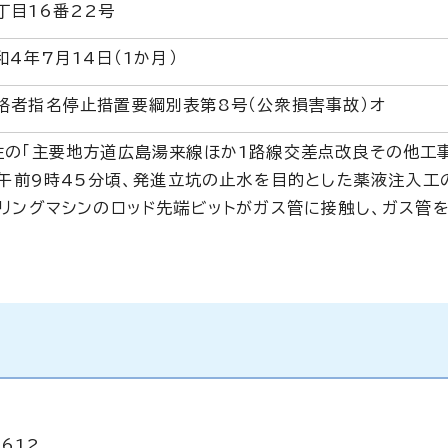
丁目16番22号
4年7月14日（1か月）
格者指名停止措置要綱別表第8号（公衆損害事故）オ
注の「主要地方道広島湯来線ほか1路線交差点改良その他工
日午前9時45分頃、発進立坑の止水を目的とした薬液注入工
リングマシンのロッド先端ビットがガス管に接触し、ガス管
2612