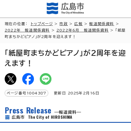
現在の位置：
トップページ
>
市政
>
広報
>
報道関係資料
>
2022年 報道関係資料
>
2022年6月 報道関係資料
> 「紙屋
町まちかどピアノ」が2周年を迎えます！
「紙屋町まちかどピアノ」が2周年を迎
えます！
ページ番号
1004387
更新日
2025
年2月
16
日
Press Release
報道資料
The City of HIROSHIMA
広島市