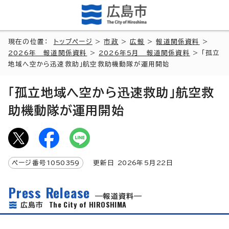
現在の位置：
トップページ
>
市政
>
広報
>
報道関係資料
>
2026年 報道関係資料
>
2026年5月 報道関係資料
> 「孤立
地域へ空から迅速救助」航空救助機動隊が運用開始
「孤立地域へ空から迅速救助」航空救
助機動隊が運用開始
ページ番号
1050359
更新日
2026
年5月
22
日
Press Release
報道資料
The City of HIROSHIMA
広島市