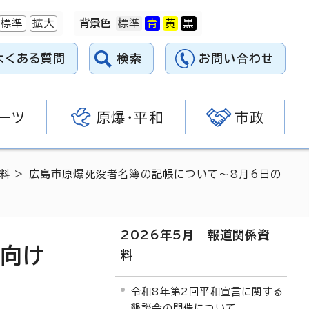
標準
拡大
背景色
よくある質問
検索
お問い合わせ
ーツ
原爆・平和
市政
資料
> 広島市原爆死没者名簿の記帳について～8月6日の
2026年5月 報道関係資
に向け
料
令和8年第2回平和宣言に関する
懇談会の開催について