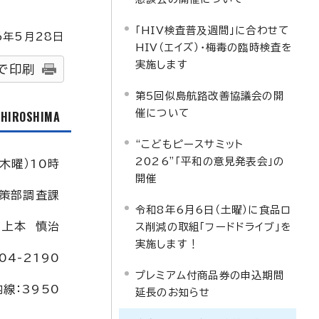
「HIV検査普及週間」に合わせて
6
年5月
28
日
HIV（エイズ）・梅毒の臨時検査を
実施します
で印刷
第5回似島航路改善協議会の開
催について
f HIROSHIMA
“こどもピースサミット
2026”「平和の意見発表会」の
木曜）10時
開催
策部調査課
令和8年6月6日（土曜）に食品ロ
：上本 慎治
ス削減の取組「フードドライブ」を
実施します！
04-2190
プレミアム付商品券の申込期間
内線：3950
延長のお知らせ