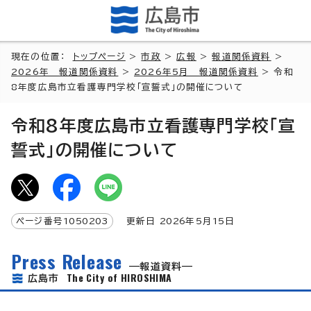
現在の位置：
トップページ
>
市政
>
広報
>
報道関係資料
>
2026年 報道関係資料
>
2026年5月 報道関係資料
> 令和
8年度広島市立看護専門学校「宣誓式」の開催について
令和8年度広島市立看護専門学校「宣
誓式」の開催について
ページ番号
1050203
更新日
2026
年5月
15
日
Press Release
報道資料
The City of HIROSHIMA
広島市