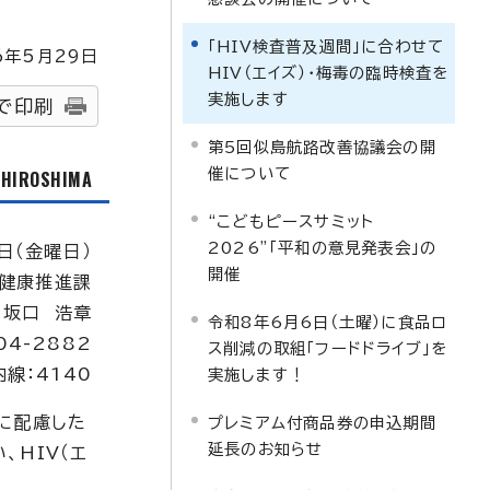
「HIV検査普及週間」に合わせて
6
年5月
29
日
HIV（エイズ）・梅毒の臨時検査を
実施します
で印刷
第5回似島航路改善協議会の開
催について
f HIROSHIMA
“こどもピースサミット
2026”「平和の意見発表会」の
日（金曜日）
開催
健康推進課
：坂口 浩章
令和8年6月6日（土曜）に食品ロ
04-2882
ス削減の取組「フードドライブ」を
内線：4140
実施します！
に配慮した
プレミアム付商品券の申込期間
延長のお知らせ
HIV（エ