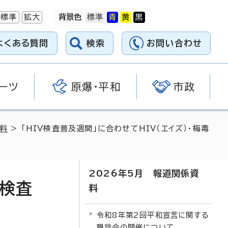
標準
拡大
背景色
よくある質問
検索
お問い合わせ
ーツ
原爆・平和
市政
資料
> 「HIV検査普及週間」に合わせてHIV（エイズ）・梅毒
2026年5月 報道関係資
時検査
料
令和8年第2回平和宣言に関する
懇談会の開催について