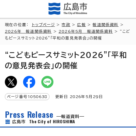
現在の位置：
トップページ
>
市政
>
広報
>
報道関係資料
>
2026年 報道関係資料
>
2026年5月 報道関係資料
> “こど
もピースサミット2026”「平和の意見発表会」の開催
“こどもピースサミット2026”「平和
の意見発表会」の開催
ページ番号
1050638
更新日
2026
年5月
29
日
Press Release
報道資料
The City of HIROSHIMA
広島市