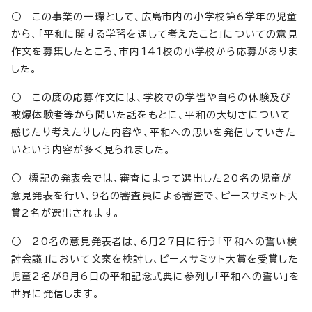
○ この事業の一環として、広島市内の小学校第6学年の児童
から、「平和に関する学習を通して考えたこと」についての意見
作文を募集したところ、市内141校の小学校から応募がありま
した。
○ この度の応募作文には、学校での学習や自らの体験及び
被爆体験者等から聞いた話をもとに、平和の大切さについて
感じたり考えたりした内容や、平和への思いを発信していきた
いという内容が多く見られました。
○ 標記の発表会では、審査によって選出した20名の児童が
意見発表を行い、9名の審査員による審査で、ピースサミット大
賞2名が選出されます。
○ 20名の意見発表者は、6月27日に行う「平和への誓い検
討会議」において文案を検討し、ピースサミット大賞を受賞した
児童2名が8月6日の平和記念式典に参列し「平和への誓い」を
世界に発信します。