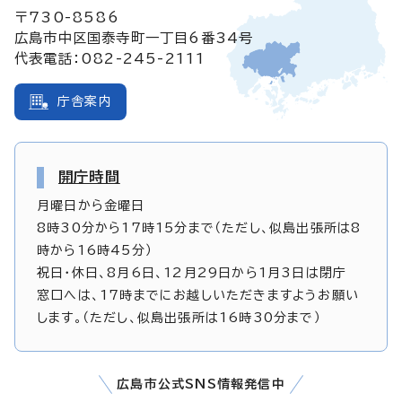
〒730-8586
広島市中区国泰寺町一丁目6番34号
代表電話：082-245-2111
庁舎案内
開庁時間
月曜日から金曜日
8時30分から17時15分まで（ただし、似島出張所は8
時から16時45分）
祝日・休日、8月6日、12月29日から1月3日は閉庁
窓口へは、17時までにお越しいただきますようお願い
します。（ただし、似島出張所は16時30分まで）
広島市公式SNS情報発信中