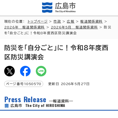
現在の位置：
トップページ
>
市政
>
広報
>
報道関係資料
>
2026年 報道関係資料
>
2026年5月 報道関係資料
> 防災
を「自分ごと」に！令和8年度西区防災講演会
防災を「自分ごと」に！令和8年度西
区防災講演会
ページ番号
1050570
更新日
2026
年5月
27
日
Press Release
報道資料
The City of HIROSHIMA
広島市