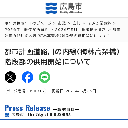
現在の位置：
トップページ
>
市政
>
広報
>
報道関係資料
>
2026年 報道関係資料
>
2026年5月 報道関係資料
> 都市
計画道路川の内線（梅林高架橋）階段部の供用開始について
都市計画道路川の内線（梅林高架橋）
階段部の供用開始について
ページ番号
1050316
更新日
2026
年5月
25
日
Press Release
報道資料
The City of HIROSHIMA
広島市