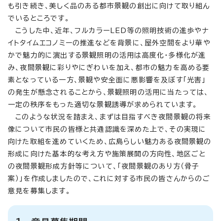
も引き続き、美しく品のある都市景観の創出に向けて取り組ん
でいるところです。
こうした中、近年、フルカラーLED等の照明技術の進歩やナ
イトタイムエコノミーの推進などを背景に、屋外空間をより華や
かで魅力的に演出する景観照明の活用は高度化・多様化が進
み、夜間景観に彩りやにぎわいを加え、都市の魅力を高める要
素となっている一方、景観や安全面に悪影響を及ぼす「光害」
の発生が懸念されることから、景観照明の活用に当たっては、
一定の秩序をもった適切な景観誘導が求められています。
このような状況を踏まえ、まずは目指すべき夜間景観の将来
像について市民の皆様と共通認識を深めた上で、その実現に
向けた取組を進めていくため、広島らしい魅力ある夜間景観の
形成に向けた基本的な考え方や施策展開の方向性、地区ごと
の夜間景観形成方針等について、「夜間景観のあり方（骨子
案）」を作成しましたので、これに対する市民の皆さんからのご
意見を募集します。