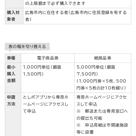
の上限額まで必ず購入できます
購入対
広島市内に在住する者（広島市内に住民登録を有する
象者
者）
表の幅を切り替える
券種
電子商品券
紙商品券
最小
1,000円単位（額面
5,000円単位（額面
購入
1,500円）
7,500円）
金額
（1,000円券×5枚、500
円券×5枚の計10枚綴り）
申請
としポアプリから専用ホ
専用ホームページにアクセ
方法
ームページにアクセスし
スして申込
て申込
※ 郵送または専用窓口へ
の提出も可能
※ 申込用紙は市関連施設
等に設置