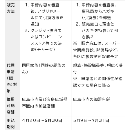
販売
申請内容を審査
申請内容を審査後、
方法
後、アプリやメー
事務局からハガキ
ルにて引換方法を
（引換券）を郵送
通知
販売窓口に現金と
クレジット決済ま
ハガキを持参して引
たはコンビニエン
き換え
スストア等での決
※ 販売窓口は、スーパー
済（チャージ）
や商業施設、郵便局など、
各区に複数箇所設置予定
代理
同居家族（同姓の親族の
親族・施設職員等、幅広く受
申請
み）
付
（販
※ 申請者との関係性が確
売）対
認できた場合に限る
象
使用
広島市内及び広島広域都
広島市内の加盟店舗
可能
市圏内の加盟店舗
店舗
申込
4月20日
～6月30日
5月9日
～7月31日
期間