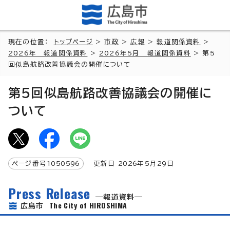
現在の位置：
トップページ
>
市政
>
広報
>
報道関係資料
>
2026年 報道関係資料
>
2026年5月 報道関係資料
> 第5
回似島航路改善協議会の開催について
第5回似島航路改善協議会の開催に
ついて
ページ番号
1050596
更新日
2026
年5月
29
日
Press Release
報道資料
The City of HIROSHIMA
広島市