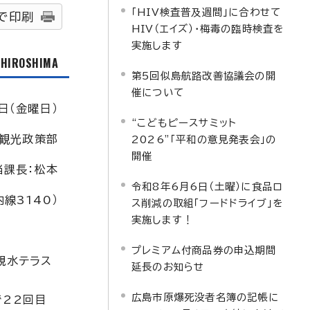
「HIV検査普及週間」に合わせて
で印刷
HIV（エイズ）・梅毒の臨時検査を
実施します
f HIROSHIMA
第5回似島航路改善協議会の開
催について
日（金曜日）
“こどもピースサミット
観光政策部
2026”「平和の意見発表会」の
開催
課長：松本
令和8年6月6日（土曜）に食品ロ
線3140）
ス削減の取組「フードドライブ」を
実施します！
プレミアム付商品券の申込期間
親水テラス
延長のお知らせ
広島市原爆死没者名簿の記帳に
で22回目