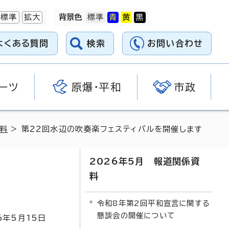
標準
拡大
背景色
よくある質問
検索
お問い合わせ
ーツ
原爆・平和
市政
資料
> 第22回水辺の吹奏楽フェスティバルを開催します
2026年5月 報道関係資
料
令和8年第2回平和宣言に関する
懇談会の開催について
6
年5月
15
日