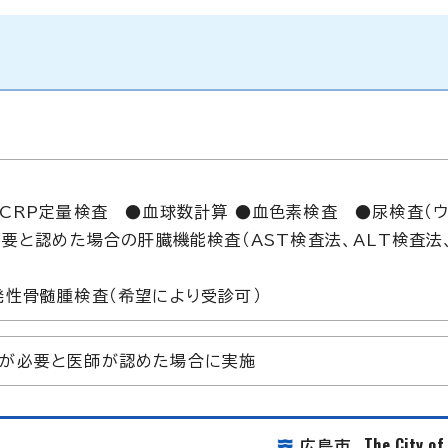
CRP定量検査 ●血球数計算 ●血色素検査 ●尿検査（ウ
要と認めた場合の肝臓機能検査（AST検査法、ALT検査法、
発性骨髄腫検査（希望により受診可）
査が必要と医師が認めた場合に実施
The City o
広島市