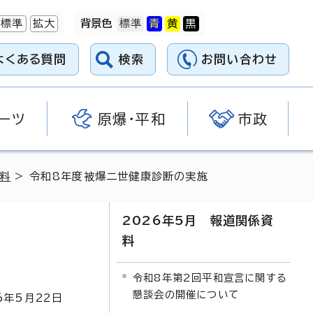
標準
拡大
背景色
よくある質問
検索
お問い合わせ
ーツ
原爆・平和
市政
資料
> 令和8年度被爆二世健康診断の実施
2026年5月 報道関係資
料
令和8年第2回平和宣言に関する
懇談会の開催について
6
年5月
22
日