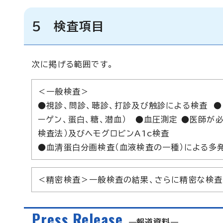
5 検査項目
次に掲げる範囲です。
＜一般検査＞
●視診、問診、聴診、打診及び触診による検査 ●
ーゲン、蛋白、糖、潜血） ●血圧測定 ●医師が必
検査法）及びヘモグロビンA1c検査
●血清蛋白分画検査（血液検査の一種）による多
＜精密検査＞一般検査の結果、さらに精密な検
Press Release
報道資料