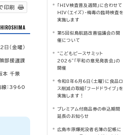
「HIV検査普及週間」に合わせて
で印刷
HIV（エイズ）・梅毒の臨時検査を
実施します
f HIROSHIMA
第5回似島航路改善協議会の開
催について
2日（金曜）
“こどもピースサミット
策部援護課
2026”「平和の意見発表会」の
開催
坂本 千景
令和8年6月6日（土曜）に食品ロ
線：3960
ス削減の取組「フードドライブ」を
実施します！
プレミアム付商品券の申込期間
延長のお知らせ
広島市原爆死没者名簿の記帳に