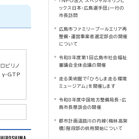
「NPO法人 スペシャルオリンピ
ックス日本・広島選手団」一行の
市長訪問
広島市ファミリープールエリア再
整備・運営事業者選定部会の開催
について
令和8年度第1回広島市社会福祉
審議会全体会議の開催
ロビリノ
γ-GTP
走る美術館で「ひろしま走る環境
ミュージアム」を開催します
令和8年度中国地方整備局長・広
島市長懇談会の開催
都市計画道路川の内線（梅林高架
橋）階段部の供用開始について
f HIROSHIMA