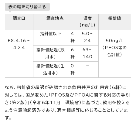
表の幅を切り替える
調査日
調査地点
濃度
指針値
(ng/L)
指針値以下
4
5.0～
R8.4.16～
軒
24
50ng/L
4.24
（PFOS等の
指針値超過（飲
6
63～
合計値）
用水）
軒
140
指針値超過（生
0
－
活用水）
軒
なお、指針値の超過が確認された飲用井戸の利用者（6軒）に
対しては、国が定めた「PFOS及びPFOAに関する対応の手引
き（第2版）」（令和6年11月 環境省）に基づき、飲用を控える
よう注意喚起済みであり、適宜相談等に応じることとしていま
す。