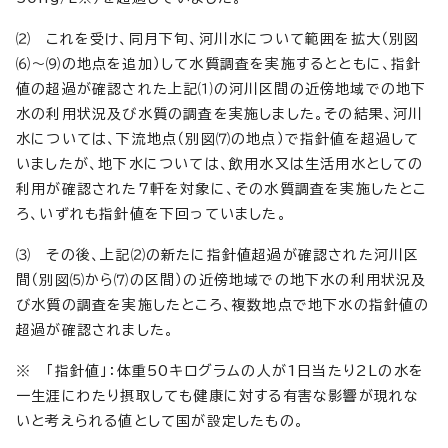
⑵ これを受け、同月下旬、河川水について範囲を拡大（別図
⑹～⑼の地点を追加）して水質調査を実施するとともに、指針
値の超過が確認された上記⑴の河川区間の近傍地域での地下
水の利用状況及び水質の調査を実施しました。その結果、河川
水については、下流地点（別図⑺の地点）で指針値を超過して
いましたが、地下水については、飲用水又は生活用水としての
利用が確認された7軒を対象に、その水質調査を実施したとこ
ろ、いずれも指針値を下回っていました。
⑶ その後、上記⑵の新たに指針値超過が確認された河川区
間（別図⑸から⑺の区間）の近傍地域での地下水の利用状況及
び水質の調査を実施したところ、複数地点で地下水の指針値の
超過が確認されました。
※ 「指針値」：体重50キログラムの人が1日当たり2Lの水を
一生涯にわたり摂取しても健康に対する有害な影響が現れな
いと考えられる値として国が設定したもの。