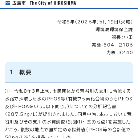
The City of HIROSHIMA
広島市
令和8年（2026年）5月19日（火曜）
環境局環境保全課
課長：小田
電話：504－2186
内線：3240
1 概要
⑴ 令和8年3月上旬、市民団体から荒谷川の支川に合流する
水路で採取した水のPFOS等（有機フッ素化合物のうちPFOS
及びPFOAをいう。以下同じ。）についての分析報告書
（287.5ng/L）が提出されました。同月中旬、本市において荒
谷川及びその支川の水質調査（別図⑴～⑸の地点）を実施した
ところ、複数の地点で国が定める指針値（PFOS等の合計値で
50ng/L※）を超過していました。