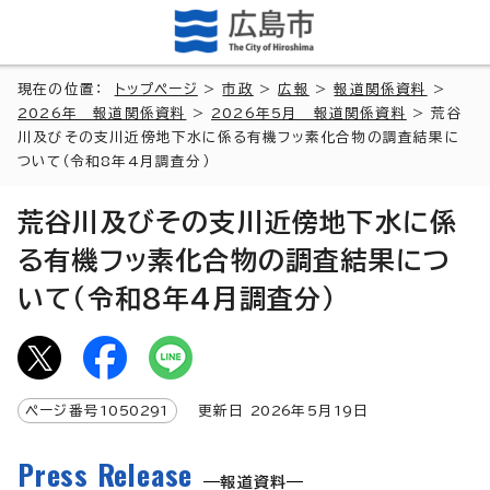
現在の位置：
トップページ
>
市政
>
広報
>
報道関係資料
>
2026年 報道関係資料
>
2026年5月 報道関係資料
> 荒谷
川及びその支川近傍地下水に係る有機フッ素化合物の調査結果に
ついて（令和8年4月調査分）
荒谷川及びその支川近傍地下水に係
る有機フッ素化合物の調査結果につ
いて（令和8年4月調査分）
ページ番号
1050291
更新日
2026
年5月
19
日
Press Release
報道資料