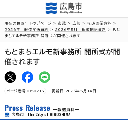
現在の位置：
トップページ
>
市政
>
広報
>
報道関係資料
>
2026年 報道関係資料
>
2026年5月 報道関係資料
> もと
まちエルモ新事務所 開所式が開催されます
もとまちエルモ新事務所 開所式が開
催されます
ページ番号
1050215
更新日
2026
年5月
14
日
Press Release
報道資料
The City of HIROSHIMA
広島市