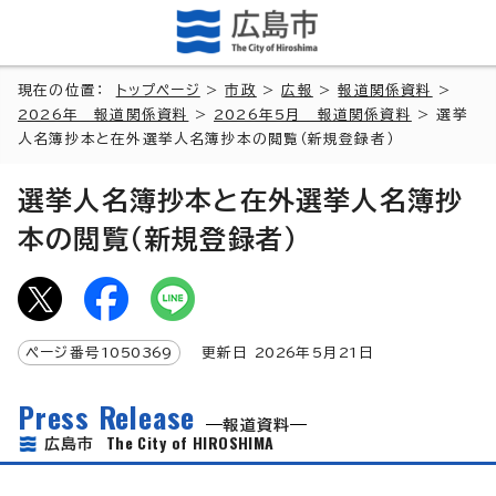
現在の位置：
トップページ
>
市政
>
広報
>
報道関係資料
>
2026年 報道関係資料
>
2026年5月 報道関係資料
> 選挙
人名簿抄本と在外選挙人名簿抄本の閲覧（新規登録者）
選挙人名簿抄本と在外選挙人名簿抄
本の閲覧（新規登録者）
ページ番号
1050369
更新日
2026
年5月
21
日
Press Release
報道資料
The City of HIROSHIMA
広島市