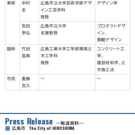
美術
中村
広島市立大学芸術学部デザ
デザイン学
圭
イン工芸学科
教授
吉田
広島市立大学
プロダクトデザ
幸弘
名誉教授
イン、
景観デザイン
臨時
竹田
広島工業大学工学部環境土
コンクリート工
宣典
木工学科
学、
教授
建設材料学、土
木施工法
市民
重藤
ー
ー
吉久
Press Release
報道資料
The City of HIROSHIMA
広島市