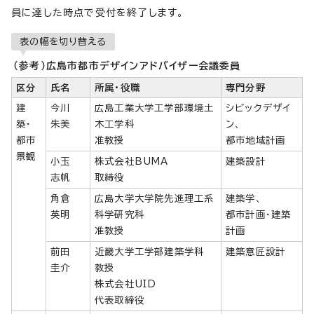
員に達した時点で受付を終了します。
表の幅を切り替える
（参考）広島市都市デザインアドバイザー会議委員
区分
氏名
所属・役職
専門分野
建
今川
広島工業大学工学部環境土
シビックデザイ
築・
朱美
木工学科
ン、
都市
准教授
都市地域計画
景観
小玉
株式会社BUMA
建築設計
志帆
取締役
角倉
広島大学大学院先進理工系
建築学、
英明
科学研究科
都市計画・建築
准教授
計画
前田
近畿大学工学部建築学科
建築意匠設計
圭介
教授
株式会社UID
代表取締役