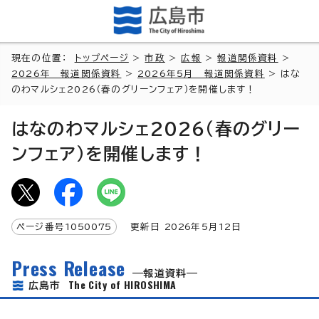
現在の位置：
トップページ
>
市政
>
広報
>
報道関係資料
>
2026年 報道関係資料
>
2026年5月 報道関係資料
> はな
のわマルシェ2026（春のグリーンフェア）を開催します！
はなのわマルシェ2026（春のグリー
ンフェア）を開催します！
ページ番号
1050075
更新日
2026
年5月
12
日
Press Release
報道資料
The City of HIROSHIMA
広島市