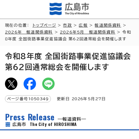
現在の位置：
トップページ
>
市政
>
広報
>
報道関係資料
>
2026年 報道関係資料
>
2026年5月 報道関係資料
> 令和
8年度 全国街路事業促進協議会 第62回通常総会を開催します
令和8年度 全国街路事業促進協議会
第62回通常総会を開催します
ページ番号
1050349
更新日
2026
年5月
27
日
Press Release
報道資料
The City of HIROSHIMA
広島市