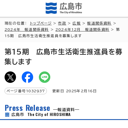
現在の位置：
トップページ
>
市政
>
広報
>
報道関係資料
>
2024年 報道関係資料
>
2024年12月 報道関係資料
> 第
15期 広島市生活衛生推進員を募集します
第15期 広島市生活衛生推進員を募
集します
ページ番号
1032937
更新日
2025
年2月
16
日
Press Release
報道資料
The City of HIROSHIMA
広島市