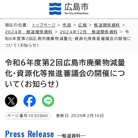
現在の位置：
トップページ
>
市政
>
広報
>
報道関係資料
>
2024年 報道関係資料
>
2024年12月 報道関係資料
> 令
和6年度第2回広島市廃棄物減量化・資源化等推進審議会の開催に
ついて(お知らせ)
令和6年度第2回広島市廃棄物減量
化・資源化等推進審議会の開催につ
いて(お知らせ)
ページ番号
1032960
更新日
2025
年2月
16
日
Press Release
報道資料