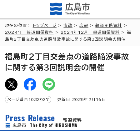
現在の位置：
トップページ
>
市政
>
広報
>
報道関係資料
>
2024年 報道関係資料
>
2024年12月 報道関係資料
> 福
島町2丁目交差点の道路陥没事故に関する第3回説明会の開催
福島町2丁目交差点の道路陥没事故
に関する第3回説明会の開催
ページ番号
1032927
更新日
2025
年2月
16
日
Press Release
報道資料
The City of HIROSHIMA
広島市