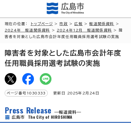
現在の位置：
トップページ
>
市政
>
広報
>
報道関係資料
>
2024年 報道関係資料
>
2024年12月 報道関係資料
> 障
害者を対象とした広島市会計年度任用職員採用選考試験の実施
障害者を対象とした広島市会計年度
任用職員採用選考試験の実施
ページ番号
1030333
更新日
2025
年2月
24
日
Press Release
報道資料
The City of HIROSHIMA
広島市